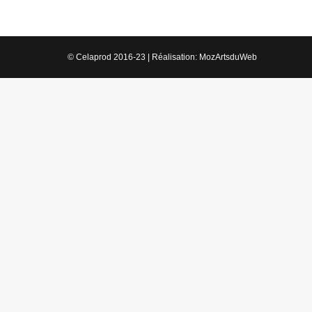
© Celaprod 2016-23 | Réalisation:
MozArtsduWeb