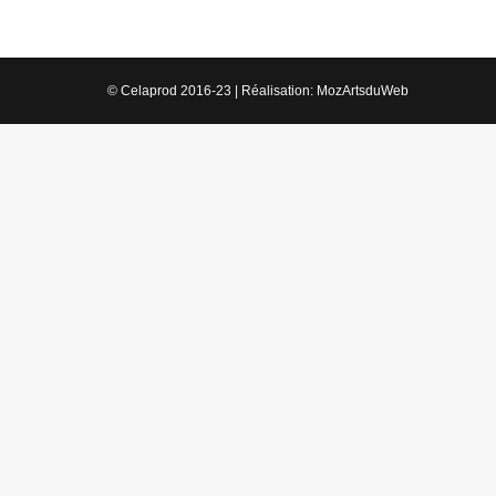
© Celaprod 2016-23 | Réalisation:
MozArtsduWeb