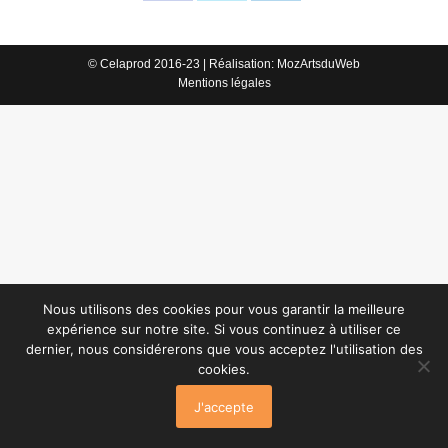
Partager
Partager
Partager
sur
sur
sur
Facebook
X
LinkedIn
© Celaprod 2016-23 | Réalisation:
MozArtsduWeb
Mentions légales
Nous utilisons des cookies pour vous garantir la meilleure
expérience sur notre site. Si vous continuez à utiliser ce
dernier, nous considérerons que vous acceptez l'utilisation des
cookies.
J'accepte