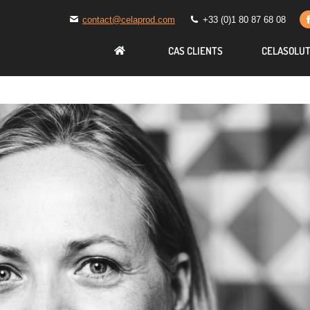
contact@celaprod.com
contact@celaprod.com
+33 (0)1 80 87 68 08
+33 (0)1 80 87 68 08
CAS CLIENTS
CAS CLIENTS
CELASOLUT
CELASOLUT