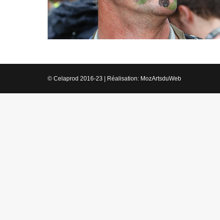
© Celaprod 2016-23 | Réalisation:
MozArtsduWeb