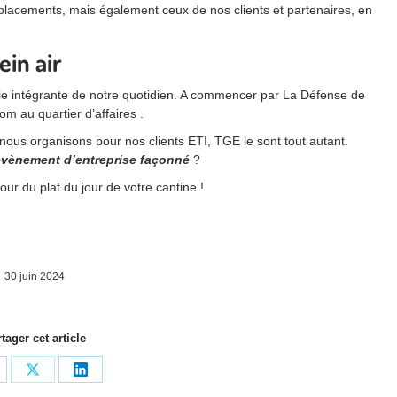
éplacements, mais également ceux de nos clients et partenaires, en
ein air
rtie intégrante de notre quotidien. A commencer par La Défense de
m au quartier d’affaires .
us organisons pour nos clients ETI, TGE le sont tout autant.
’évènement d’entreprise façonné
?
our du plat du jour de votre cantine !
30 juin 2024
tager cet article
rtager
Partager
Partager