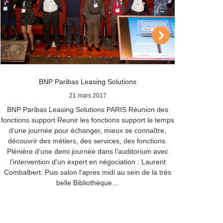
BNP Paribas Leasing Solutions
21 mars 2017
BNP Paribas Leasing Solutions PARIS Réunion des
ARKEA
fonctions support Reunir les fonctions support le temps
REMERC
d’une journée pour échanger, mieux se connaître,
4 co
découvrir des métiers, des services, des fonctions.
avons p
Plénière d’une demi journée dans l’auditorium avec
proj
l’intervention d’un expert en négociation : Laurent
même q
Combalbert. Puis salon l’apres midi au sein de la très
per
belle Bibliothèque…