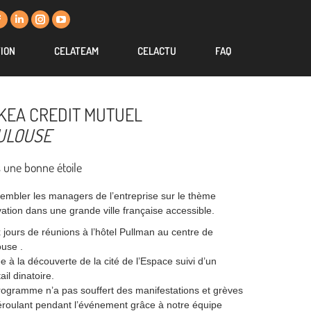
La
La
La
La
La
La
La
La
page
page
page
page
page
page
page
page
ION
ION
CELATEAM
CELATEAM
CELACTU
CELACTU
FAQ
FAQ
Facebook
Facebook
LinkedIn
LinkedIn
Instagram
Instagram
YouTube
YouTube
s'ouvre
s'ouvre
s'ouvre
s'ouvre
s'ouvre
s'ouvre
s'ouvre
s'ouvre
dans
dans
dans
dans
dans
dans
dans
dans
KEA CREDIT MUTUEL
une
une
une
une
une
une
une
une
ULOUSE
nouvelle
nouvelle
nouvelle
nouvelle
nouvelle
nouvelle
nouvelle
nouvelle
fenêtre
fenêtre
fenêtre
fenêtre
fenêtre
fenêtre
fenêtre
fenêtre
 une bonne étoile
embler les managers de l’entreprise sur le thème
ation dans une grande ville française accessible.
jours de réunions à l’hôtel Pullman au centre de
ouse .
e à la découverte de la cité de l’Espace suivi d’un
ail dinatoire.
rogramme n’a pas souffert des manifestations et grèves
éroulant pendant l’événement grâce à notre équipe