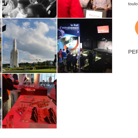
toulo
PE